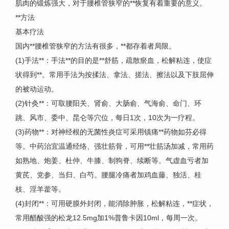
肌肉的锻炼强大，对于腰椎管狭窄的**恢复有着重要的意义。
**方法
基本疗法
国内**腰椎管狭窄的方法有很多，**都存着者局限。
(1)手法**：手法**的目的是**舒筋，疏散瘀血，松解粘连，使症
状得到**。常用手法为按揉法、拿法、搓法、擦法以及下肢屈伸
的被动运动。
(2)针灸**：可取腰阳关、肾俞、大肠俞、气海俞、命门、环
跳、风市、委中、昆仑等穴位，每日1次，10次为一疗程。
(3)药物**：对神经根的无菌性炎症可采用镇痛**药物如芬必得
等。中药治宜温通经络、强壮筋骨，可用**壮筋汤加减，常用药
如熟地、炮姜、杜仲、牛膝、制狗脊、续断等。气虚血亏者加
黄芪、党参、当归、白芍。腰腿冷痛者加鸡血藤、独活、桂
枝、淫羊藿等。
(4)封闭**：可用硬膜外封闭，能消除肿胀，松解粘连，**症状，
常用醋酸强的松龙12.5mg加1%普鲁卡因10ml，每周一次。