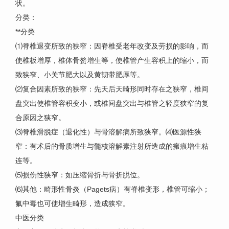
状。
分类：
**分类
⑴脊椎退变所致的狭窄：因脊椎受老年改变及劳损的影响，而
使椎板增厚，椎体骨赘增生等，使椎管产生容积上的缩小，而
致狭窄、小关节肥大以及黄韧带肥厚等。
⑵复合因素所致的狭窄：先天后天畸形同时存在之狭窄，椎间
盘突出使椎管容积变小，或椎间盘突出与椎管之轻度狭窄的复
合原因之狭窄。
⑶脊椎滑脱症（退化性）与骨溶解病所致狭窄。⑷医源性狭
窄：有术后的骨质增生与髓核溶解素注射所造成的瘢痕增生粘
连等。
⑸损伤性狭窄：如压缩骨折与骨折脱位。
⑹其他：畸形性骨炎（Pagets病）有脊椎变形，椎管可缩小；
氟中毒也可使增生畸形，造成狭窄。
中医分类