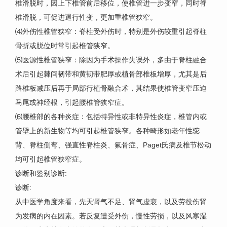
椎滑脱时，因上下椎管前后移位，使椎管进一步变窄，同时脊
椎滑脱，可促进退行性变，更加重椎管狭窄。
⑷外伤性椎管狭窄：脊柱受外伤时，特别是外伤较重引起脊柱
骨折或脱位时常引起椎管狭窄。
⑸医源性椎管狭窄：除因为手术操作失误外，多由于脊柱融合
术后引起棘间韧带和黄韧带肥厚或植骨部椎板增厚，尤其是后
路椎板减压后再于局部行植骨融合术，其结果使椎管变窄压迫
马尾或神经根，引起腰椎管狭窄症。
⑹腰椎部的各种炎症：包括特异性或非特异性炎症，椎管内或
管壁上的新生物等均可引起椎管狭窄。各种畸形如老年性驼
背、脊柱侧弯、强直性脊柱炎、氟骨症、Paget氏病及椎节松动
均可引起椎管狭窄症。
诊断和鉴别诊断:
诊断:
从中医学角度来看，先天肾气不足、肾气虚衰，以及劳役伤肾
为发病的内在因素。若反复遭受外伤，慢性劳损，以及风寒湿