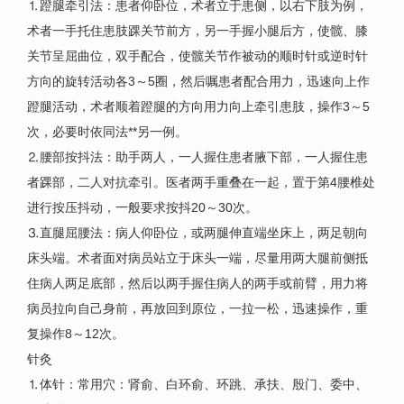
⒈蹬腿牵引法：患者仰卧位，术者立于患侧，以右下肢为例，
术者一手托住患肢踝关节前方，另一手握小腿后方，使髋、膝
关节呈屈曲位，双手配合，使髋关节作被动的顺时针或逆时针
方向的旋转活动各3～5圈，然后嘱患者配合用力，迅速向上作
蹬腿活动，术者顺着蹬腿的方向用力向上牵引患肢，操作3～5
次，必要时依同法**另一例。
⒉腰部按抖法：助手两人，一人握住患者腋下部，一人握住患
者踝部，二人对抗牵引。医者两手重叠在一起，置于第4腰椎处
进行按压抖动，一般要求按抖20～30次。
⒊直腿屈腰法：病人仰卧位，或两腿伸直端坐床上，两足朝向
床头端。术者面对病员站立于床头一端，尽量用两大腿前侧抵
住病人两足底部，然后以两手握住病人的两手或前臂，用力将
病员拉向自己身前，再放回到原位，一拉一松，迅速操作，重
复操作8～12次。
针灸
⒈体针：常用穴：肾俞、白环俞、环跳、承扶、殷门、委中、