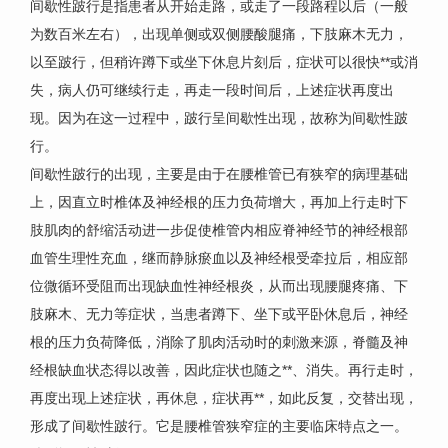
间歇性跛行是指患者从开始走路，或走了一段路程以后（一般
为数百米左右），出现单侧或双侧腰酸腿痛，下肢麻木无力，
以至跛行，但稍许蹲下或坐下休息片刻后，症状可以很快**或消
失，病人仍可继续行走，再走一段时间后，上述症状再度出
现。因为在这一过程中，跛行呈间歇性出现，故称为间歇性跛
行。
间歇性跛行的出现，主要是由于在腰椎管已有狭窄的病理基础
上，因直立时椎体及神经根的压力负荷增大，再加上行走时下
肢肌肉的舒缩活动进一步促使椎管内相应脊神经节的神经根部
血管生理性充血，继而静脉瘀血以及神经根受牵拉后，相应部
位微循环受阻而出现缺血性神经根炎，从而出现腰腿疼痛、下
肢麻木、无力等症状，当患者蹲下、坐下或平卧休息后，神经
根的压力负荷降低，消除了肌肉活动时的刺激来源，脊髓及神
经根缺血状态得以改善，因此症状也随之**、消失。再行走时，
再度出现上述症状，再休息，症状再**，如此反复，交替出现，
形成了间歇性跛行。它是腰椎管狭窄症的主要临床特点之一。