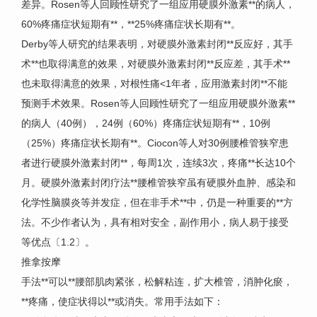
差异。Rosen等人回顾性研究了一组应用硬膜外激素**的病人，
60%疼痛症状短期有**，**25%疼痛症状长期有**。
Derby等人研究的结果表明，对硬膜外激素封闭**反应好，其手
术**也取得满意的效果，对硬膜外激素封闭**反应差，其手术**
也未取得满意的效果，对根性痛<1年者，应用激素封闭**不能
预测手术效果。Rosen等人回顾性研究了一组应用硬膜外激素**
的病人（40例），24例（60%）疼痛症状短期有**，10例
（25%）疼痛症状长期有**。Ciocon等人对30例腰椎管狭窄患
者进行硬膜外激素封闭**，每周1次，连续3次，疼痛**长达10个
月。硬膜外激素封闭疗法**腰椎管狭窄虽有硬膜外血肿、感染和
化学性脑膜炎等并发症，但在非手术**中，仍是一种重要的**方
法。不少作者认为，具有相对安全，副作用小，病人易于接受
等优点〔1.2〕。
推拿按摩
手法**可以**腰部肌肉紧张，松解粘连，扩大椎管，消肿化瘀，
**疼痛，使症状得以**或消失。常用手法如下：