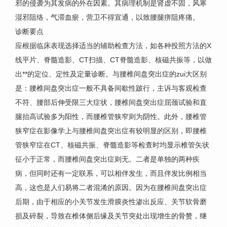
邪的侵袭为其发病的外在因素。其病理机制是肾虚不固，风寒
湿邪阻络，气滞血瘀，营卫不得宣通，以致腰腿痹阻疼痛。
诊断要点
应根据临床表现选择适当的辅助检查方法，如各种投照方法的X
线平片、脊髓造影、CT扫描、CT脊髓造影、核磁共振等，以做
出**的定位、定性及定量诊断。与腰椎间盘突出症的zui大区别
是：腰椎间盘突出症一般不具备间歇性跛行，主诉与客观检查
不符、腰部后伸受限三大症状，腰椎间盘突出症屈颈试验和直
腿抬高试验多为阳性，而腰椎管狭窄则为阴性。此外，腰椎管
狭窄症在影像学上与腰椎间盘突出症有较明显的区别，即腰椎
管狭窄症在CT、核磁共振、脊髓造影等检查时均显示椎管矢状
征小于正常，而腰椎间盘突出症则无。二者是单独的两种疾
病，但同时还有一定联系，可以相伴发生，而且伴发比例相当
高，这也是人们易将二者混淆的原因。因为在腰椎间盘突出症
后期，由于相应的小关节发生滑膜炎性渗出反应、关节软骨磨
损及碎裂，导致在椎体侧后缘及关节突处出现增生的骨赘，继