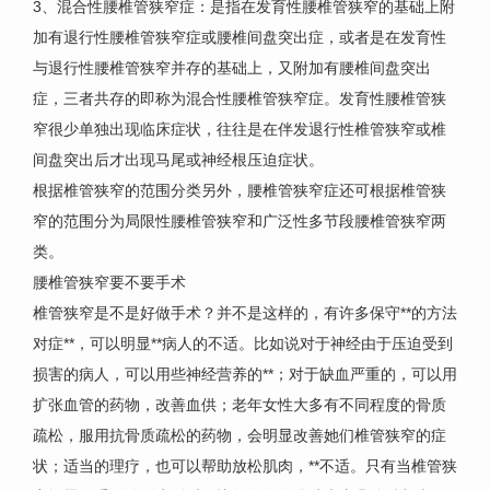
3、混合性腰椎管狭窄症：是指在发育性腰椎管狭窄的基础上附
加有退行性腰椎管狭窄症或腰椎间盘突出症，或者是在发育性
与退行性腰椎管狭窄并存的基础上，又附加有腰椎间盘突出
症，三者共存的即称为混合性腰椎管狭窄症。发育性腰椎管狭
窄很少单独出现临床症状，往往是在伴发退行性椎管狭窄或椎
间盘突出后才出现马尾或神经根压迫症状。
根据椎管狭窄的范围分类另外，腰椎管狭窄症还可根据椎管狭
窄的范围分为局限性腰椎管狭窄和广泛性多节段腰椎管狭窄两
类。
腰椎管狭窄要不要手术
椎管狭窄是不是好做手术？并不是这样的，有许多保守**的方法
对症**，可以明显**病人的不适。比如说对于神经由于压迫受到
损害的病人，可以用些神经营养的**；对于缺血严重的，可以用
扩张血管的药物，改善血供；老年女性大多有不同程度的骨质
疏松，服用抗骨质疏松的药物，会明显改善她们椎管狭窄的症
状；适当的理疗，也可以帮助放松肌肉，**不适。只有当椎管狭