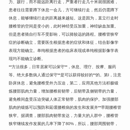
力、跛行，而不能远距离行走，严重者行走几十米就很困难，
患者往往需要蹲下休息一会儿，方可继续行走，然后仍需蹲下
休息，能够继续行走的距离越来越短。这是因为，直立行走时
腰椎管的空间是变小的，此时神经受压加重，神经缺血加重。
但是患者骑自行车不受影响，可以骑较远的路程。腰椎管狭窄
症的诊断确立，需要医生根据患者的症状和体征，结合影像学
表现方能确立。单纯根据患者的临床表现或单纯根据影像学表
现均不能确立诊断。
**方法很多，日常居家可以保守**，休息、理疗、按摩、服药
等。绝大多数病人通过保守**是可以获得较好的**的。第Ⅰ，注意
卧床休息，避免腰椎受外力压迫，第二，应用其他方法积极锻
炼腰部肌肉力量，增加腰椎前韧带，后韧带及侧韧带的力量，
避免椎间盘受压迫突破人体正常韧带，肌肉的保护。加强腰部
肌肉的锻炼可以预防和延缓腰椎病的发生和发展并**早期腰椎管
狭窄。据调查，腰部肌肉韧带发达，力量大的人群中，腰椎管
狭窄继续发作发展的几率下降了80%，所以，腰部周围韧带，