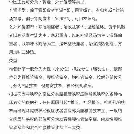
中医主要可分为：肾虚、外邪侵袭等类型。
⒈肾虚型：偏于肾阳虚者宜温**阳，用青娥丸、右归丸或**壮筋
汤加减。偏于肾阴虚者，宜滋**阴，可用左归丸。
⒉外邪侵袭型：寒湿腰痛者，治以祛寒**，温经通络。偏于风湿
者以独活寄生汤为主；寒邪重者，以麻桂温经汤为主；湿邪偏
重者，以加味术附汤为主。湿热型腰痛者，治宜清热化湿，方
用加味二妙汤。
类型
椎管狭窄一般分先天性（原发性）和后天性（继发性）。按部
位分为颈椎管狭窄、腰椎管狭窄、胸椎管狭窄。按解剖部位分
可分为**型狭窄、侧隐窝狭窄、神经根孔狭窄。
根据病因与狭窄的部位分类腰椎管狭窄症除导致狭窄的各种临
床独立的疾病外，任何原因引起**椎管、神经根管、椎间孔的狭
窄而出现马尾或神经根症状者皆应称为腰椎管狭窄症。一般结
合病因与狭窄的部位可分为发育性腰椎管狭窄症、继发性腰椎
管狭窄症和混合性腰椎管狭窄症三大类。