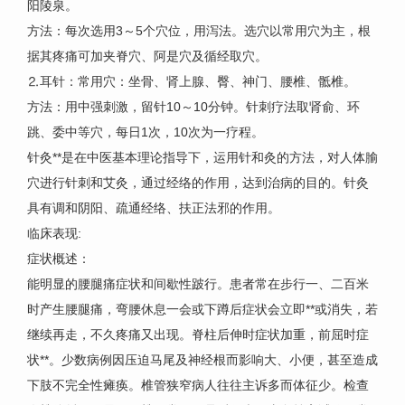
阳陵泉。
方法：每次选用3～5个穴位，用泻法。选穴以常用穴为主，根
据其疼痛可加夹脊穴、阿是穴及循经取穴。
⒉耳针：常用穴：坐骨、肾上腺、臀、神门、腰椎、骶椎。
方法：用中强刺激，留针10～10分钟。针刺疗法取肾俞、环
跳、委中等穴，每日1次，10次为一疗程。
针灸**是在中医基本理论指导下，运用针和灸的方法，对人体腧
穴进行针刺和艾灸，通过经络的作用，达到治病的目的。针灸
具有调和阴阳、疏通经络、扶正法邪的作用。
临床表现:
症状概述：
能明显的腰腿痛症状和间歇性跛行。患者常在步行一、二百米
时产生腰腿痛，弯腰休息一会或下蹲后症状会立即**或消失，若
继续再走，不久疼痛又出现。脊柱后伸时症状加重，前屈时症
状**。少数病例因压迫马尾及神经根而影响大、小便，甚至造成
下肢不完全性瘫痪。椎管狭窄病人往往主诉多而体征少。检查