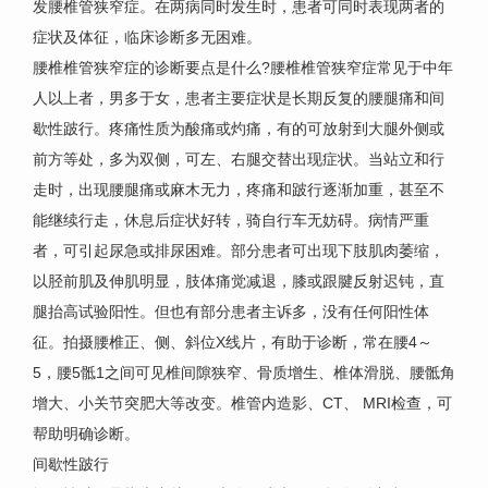
发腰椎管狭窄症。在两病同时发生时，患者可同时表现两者的
症状及体征，临床诊断多无困难。
腰椎椎管狭窄症的诊断要点是什么?腰椎椎管狭窄症常见于中年
人以上者，男多于女，患者主要症状是长期反复的腰腿痛和间
歇性跛行。疼痛性质为酸痛或灼痛，有的可放射到大腿外侧或
前方等处，多为双侧，可左、右腿交替出现症状。当站立和行
走时，出现腰腿痛或麻木无力，疼痛和跛行逐渐加重，甚至不
能继续行走，休息后症状好转，骑自行车无妨碍。病情严重
者，可引起尿急或排尿困难。部分患者可出现下肢肌肉萎缩，
以胫前肌及伸肌明显，肢体痛觉减退，膝或跟腱反射迟钝，直
腿抬高试验阳性。但也有部分患者主诉多，没有任何阳性体
征。拍摄腰椎正、侧、斜位X线片，有助于诊断，常在腰4～
5，腰5骶1之间可见椎间隙狭窄、骨质增生、椎体滑脱、腰骶角
增大、小关节突肥大等改变。椎管内造影、CT、 MRI检查，可
帮助明确诊断。
间歇性跛行