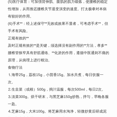
(5)医疗体育：可加强背伸肌、腹肌的肌力锻炼，使腰椎的稳定
性增加，从而推迟腰椎关节退变演变的速度。打太极拳对本病
有较好的作用。
(6)手术**：经上述保守**无效或效果不显者，可考虑手术**，但
手术有风险。
正规有效的**
及时正规有效的**是关键，须选择没有副作用的**方法，孝多**
腰椎管狭窄具有舒筋通络、**化淤的作用，遵循中医通则不痛的
原理，从病理上进行根治。
食物疗法
⒈海带25g，荔枝15g，小茴香15g。加水共煮，每日饮服一
次。
⒉生韭菜（或根）500g，捣汁温服，每次500ml，每日2次。
⒊淡菜300g。烘干研末，与黑芝麻150g炒熟，拌匀，早晚各服
一匙。
⒋芝麻15g，大米100g。将芝麻用水淘净，轻微炒黄后研成泥