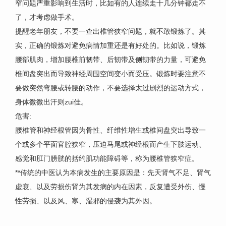
窄问题严重影响到生活时，比如有的人连续走十几分钟都走不
了，才考虑做手术。
提醒老年朋友，不要一查出椎管狭窄问题，就不敢锻炼了。其
实，正确的锻炼对避免病情加重还是有好处的。比如说，锻炼
腰部肌肉，增加腰椎前韧带、后韧带及侧韧带的力量，可避免
椎间盘突出而导致神经周围空间变小而受压。锻炼时要注意不
要做突然弯腰或转腰的动作，不要选择太过剧烈的运动方式，
身体微微出汗则zui佳。
危害:
腰椎管和神经根管因为骨性、纤维性增生或椎间盘突出导致一
个或多个平面官腔狭窄，压迫马尾或神经根而产生下肢运动、
感觉和肛门膀胱的括约肌功能障碍等，称为腰椎管狭窄症。
**传统的中医认为本病发生的主要原因是：先天肾气不足、肾气
虚衰、以及劳损伤肾为其发病的内在因素，反复遭受外伤、慢
性劳损、以及风、寒、湿邪的侵袭为其外因。