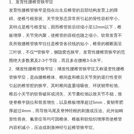
1、发育性腰椎管狭窄症
发育性腰椎管狭窄是指在出生后椎管的后部结构发育上的障
碍。使椎弓根形状、关节突形态异常所引起的骨性容积窄小。
其特点是稚弓根变短，因而椎管前后径缩小至12mm以下，椎
板增厚，关节突内聚，使椎管的容税也随之缩小。软骨发育不
良所致腰椎管狭窄往往是椎管各径线的短小，椎骨的横断面呈
三叶状，不仅**管狭窄，侧隐窝也狭窄。发育性腰椎营狭窄的范
围绝大多数累及2-3个节段，而且多在腰椎3-5水平。
2、继发性腰椎管狭窄症：继发性腰椎管狭窄症又称退变性腰椎
管狭窄症，是由腰椎椎体、椎间盘和椎后关节突的退行性变所
引起的椎管腔的狭窄。其时椎间盘萎缩吸收、环状韧带松弛、
椎后小关节的软骨破坏或消失、关节囊松弛以致关节不稳，致
使脊椎半脱位和骨质增生，以及椎板增厚超过5mm，黄韧带肥
厚超过4mm，而导致马尾及脊抻经根的刺激或压迫。此外如畸
形性骨炎、氟骨症等均可因椎体、椎板和软组织增厚而使椎管
内容积减小，压迫或刺激神经引起椎管狭窄症。