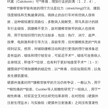
钙素（Calcitonin）可**疼痛，增加行走的距离〔1．2．4〕。
**腰椎管狭窄较有效的理疗方法是拉力（stretching)疗法、腰肌
强度锻练和无氧健康训练。骑静止的自行车对有些病人很有
效，这种锻练腰呈屈曲位，多数病人能耐受。用马具设计的踏
车行走锻练，因腰椎不受力，故对腰椎管狭窄的病人也很有
用。用于软组织理疗的方法较多，包括：热疗、冰疗、超声、
按摩、电刺激和牵引等方法，虽较常用，但对腰椎疾患的**尚未
得到证实。然而，对辅助腰椎活动和进行更强的理疗做准备还
是有益的，锻练和理疗较安全，可延迟手术**，锻练可改善病人
全身情况，即使不**症状，也有利于更好地接受手术**〔1－3〕
腰围保护可增加腰椎的稳定性，以**疼痛，但应短期应用，以免
发生腰肌萎缩。
硬膜外激素封闭**腰椎管狭窄的方法仍有争议，一般认为，用于
**根性痛的**较差。Cuckler等人前瞻性研究了一组病人，用于**
根性疼痛，经双盲交叉对比研究结果表明，在对照组（硬膜外
注射生理盐水）与实验组（硬膜外注射激素）之间没有显著性