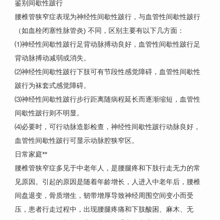
鉴别间歇性跛行
腰椎管狭窄症表现为神经性间歇性跛行，与血管性间歇性跛行
（如血栓闭塞性脉管炎) 不同，区别主要有以下几方面：
⑴神经性间歇性跛行足背动脉搏动良好，血管性间歇性跛行足
背动脉搏动减弱或消失。
⑵神经性间歇性跛行下肢可有节段性感觉障碍，血管性间歇性
跛行为袜套式感觉障碍。
⑶神经性间歇性跛行步行距离随病程延长而逐渐缩短，血管性
间歇性跛行则不明显。
⑷必要时，可行动脉造影检查，神经性间歇性跛行动脉良好，
血管性间歇性跛行可显示动脉腔狭窄区。
日常家庭**
腰椎管狭窄症多见于中老年人，是腰腿疼和下肢行走无力的常
见原因。引起的原因是随着年龄增长，人进入中老年后，腰椎
间盘退变，骨质增生，韧带增厚导致神经周围空间变小而受
压，患者行走过程中，出现腰腿疼痛和下肢酸困、麻木、无