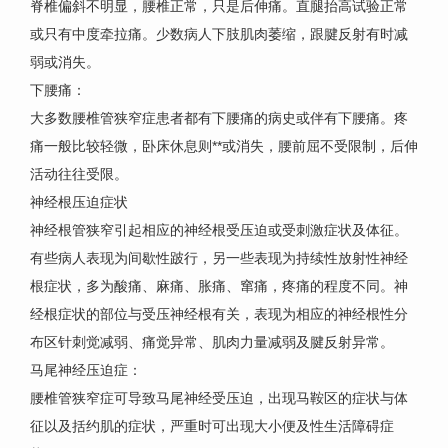
脊椎偏斜不明显，腰椎正常，只是后伸痛。直腿抬高试验正常
或只有中度牵拉痛。少数病人下肢肌肉萎缩，跟腱反射有时减
弱或消失。
下腰痛：
大多数腰椎管狭窄症患者都有下腰痛的病史或伴有下腰痛。疼
痛一般比较轻微，卧床休息则**或消失，腰前屈不受限制，后伸
活动往往受限。
神经根压迫症状
神经根管狭窄引起相应的神经根受压迫或受刺激症状及体征。
有些病人表现为间歇性跛行，另一些表现为持续性放射性神经
根症状，多为酸痛、麻痛、胀痛、窜痛，疼痛的程度不同。神
经根症状的部位与受压神经根有关，表现为相应的神经根性分
布区针刺觉减弱、痛觉异常、肌肉力量减弱及腱反射异常。
马尾神经压迫症：
腰椎管狭窄症可导致马尾神经受压迫，出现马鞍区的症状与体
征以及括约肌的症状，严重时可出现大小便及性生活障碍症