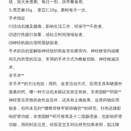
状，加大米煮粥。每日一剂，供早餐食用。
⒌黑芝麻15g， 薏苡仁10g。磨粉每天一次。
手术指征
⑴活动后腰及腿痛，影响生活工作，经保守**不愈者。
⑵进行性跛行加重，或站立时间渐缩短者。
⑶神经机能出现明显缺损者。
手术的目的是解除神经组织和血管在椎管内、神经根管内或椎
间孔内所受的压迫。常用的手术方式为椎板切除、神经根减压
术。
非手术**
非手术**的方法包括：用药、改变活动方式、应用支具和硬膜外
激素封闭。哪一种方法也未能证实肯定有效。非类固醇**药除**
神经受压所致的炎性反应外，还具有止痛效果。这类药物应用
较多，但尚未见到**腰椎管狭窄获得确切**的研究。扑热息痛影
响肝肾功能，非类固醇**药可致胃及十二指肠溃疡，也影响肝肾
功能，用药时应注意。经双盲交叉对比研究结果表明，肌注降