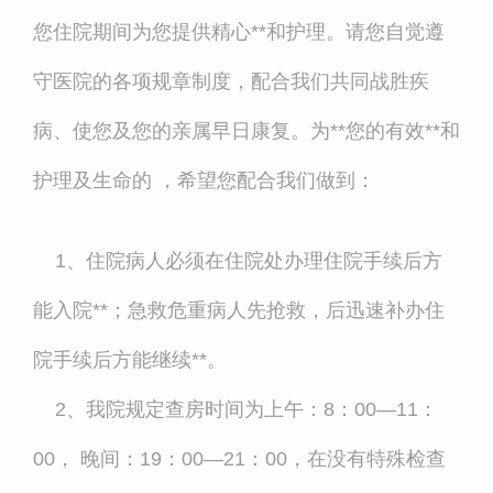
您住院期间为您提供精心**和护理。请您自觉遵
守医院的各项规章制度，配合我们共同战胜疾
病、使您及您的亲属早日康复。为**您的有效**和
护理及生命的 ，希望您配合我们做到：
1、住院病人必须在住院处办理住院手续后方
能入院**；急救危重病人先抢救，后迅速补办住
院手续后方能继续**。
2、我院规定查房时间为上午：
8
：
00—11
：
00
， 晚间：
19
：
00—21
：
00
，在没有特殊检查