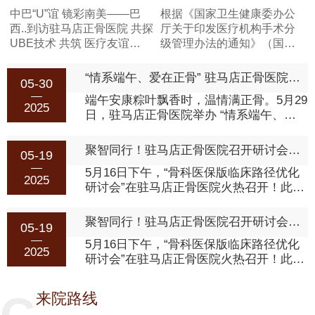
中巴“U”谊 镜彩南美——巴
根据《国家卫生健康委办公
西..到访驻马店正骨医院 共探
厅关于印发医疗机构手术分
UBE技术 共筑 医疗友谊
级管理办法的通知》（国卫
2026年1月24日 11:39 河为
办医政发〔2022〕18号）文
推动脊柱微创技术的 化交流
件要求，经手术科室上报、
“情系端午、爱在正骨” 驻马店正骨医院端午主题活动圆满举行?
05-30
与普及，促进中巴医疗领域
医务科核查、医疗技术临床
端午安康粽叶飘香时，温情满正骨。5月29
的深度合作，1月1...
应用管理委员会审核，现将
2025
日，驻马店正骨医院举办 “情系端午、爱
驻马店正骨医院分级手术目
一
在正骨” 主题活动，医护人员与患者及家
录向社会公开公示。附件：
属共赴传统民俗之约，在香囊制作与文化
《驻马店正骨医院手术分级
聚智同行！驻马店正骨医院召开研讨会，解锁骨科诊疗新“路径”
05-19
体验中感受中医药魅力，让病房里飘起端
目录》
5月16日下午，“骨科医保版临床路径优化
午药香，医患手中系上安康祝福。 ...
2025
研讨会”在驻马店正骨医院火热召开！此次
会议由大河医疗集团骨科专业委员会组织,
集团医保部、医疗部以及下属各医院骨科
聚智同行！驻马店正骨医院召开研讨会，解锁骨科诊疗新“路径”
05-19
委员会成员、兄弟单位骨科主任、临床医
5月16日下午，“骨科医保版临床路径优化
师和医保负责人齐聚一堂，怀着对工作的
2025
研讨会”在驻马店正骨医院火热召开！此次
热情与期待分享成果，探讨问题。凝聚众
会议由大河医疗集团骨科专业委员会组织,
人前期蓄力早在会前，驻马店正骨医院就
集团医保部、医疗部以及下属各医院骨科
在集团的专业指导下，完成...
来院路线
委员会成员、兄弟单位骨科主任、临床医