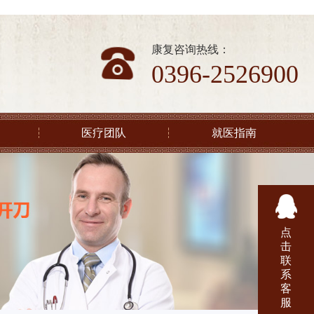
康复咨询热线：
0396-2526900
医疗团队
就医指南
点
击
联
系
客
服